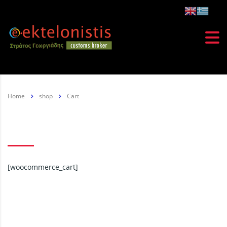
Home
shop
Cart
Cart
[woocommerce_cart]