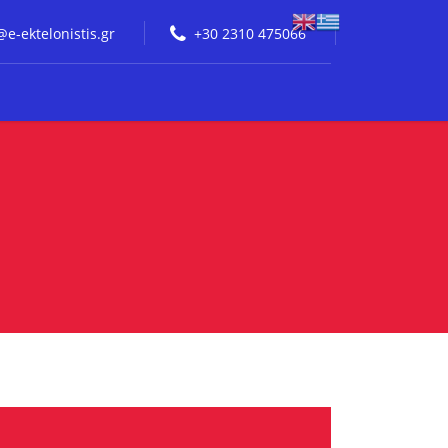
@e-ektelonistis.gr
+30 2310 475066