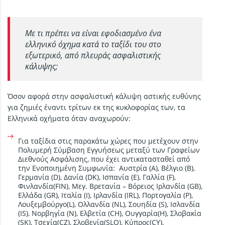
Με τι πρέπει να είναι εφοδιασμένο ένα
ελληνικό όχημα κατά το ταξίδι του στο
εξωτερικό, από πλευράς ασφαλιστικής
κάλυψης;
Όσον αφορά στην ασφαλιστική κάλυψη αστικής ευθύνης
για ζημιές έναντι τρίτων εκ της κυκλοφορίας των, τα
Ελληνικά οχήματα όταν αναχωρούν:
Για ταξίδια στις παρακάτω χώρες που μετέχουν στην
Πολυμερή Σύμβαση Εγγυήσεως μεταξύ των Γραφείων
Διεθνούς Ασφάλισης, που έχει αντικατασταθεί από
την Ενοποιημένη Συμφωνία: Αυστρία (Α), Βέλγιο (Β),
Γερμανία (D), Δανία (DK), Ισπανία (E), Γαλλία (F),
Φινλανδία(FIN), Μεγ. Βρετανία – Βόρειος Ιρλανδία (GB),
Ελλάδα (GR), Ιταλία (Ι), Ιρλανδία (IRL), Πορτογαλία (P),
Λουξεμβούργο(L), Ολλανδία (NL), Σουηδία (S), Ισλανδία
(IS), Νορβηγία (N), Ελβετία (CH), Ουγγαρία(H), Σλοβακία
(SK), Τσεχία(CZ), Σλοβενία(SLO), Κύπρος(CY),