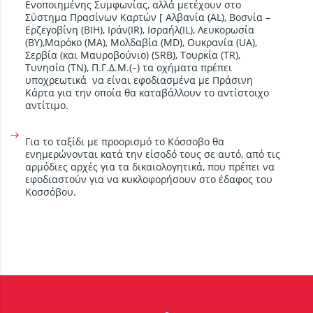
Ενοποιημένης Συμφωνίας, αλλά μετέχουν στο
Σύστημα Πρασίνων Καρτών [ Αλβανία (AL), Βοσνία –
Ερζεγοβίνη (BIH), Ιράν(IR), Ισραήλ(IL), Λευκορωσία
(BY),Μαρόκο (MA), Μολδαβία (MD), Ουκρανία (UA),
Σερβία (και Μαυροβούνιο) (SRB), Τουρκία (TR),
Τυνησία (TN), Π.Γ.Δ.Μ.(–) τα οχήματα πρέπει
υποχρεωτικά να είναι εφοδιασμένα με Πράσινη
Κάρτα για την οποία θα καταβάλλουν το αντίστοιχο
αντίτιμο.
Για το ταξίδι με προορισμό το Κόσσοβο θα
ενημερώνονται κατά την είσοδό τους σε αυτό, από τις
αρμόδιες αρχές για τα δικαιολογητικά, που πρέπει να
εφοδιαστούν για να κυκλοφορήσουν στο έδαφος του
Κοσσόβου.